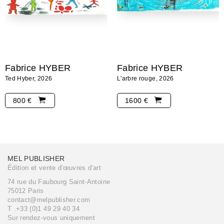
Fabrice HYBER
Fabrice HYBER
Ted Hyber, 2026
L'arbre rouge, 2026
800 €
1600 €
MEL PUBLISHER
Édition et vente d'œuvres d'art
74 rue du Faubourg Saint-Antoine
75012 Paris
contact@melpublisher.com
T .+33 (0)1 49 29 40 34
Sur rendez-vous uniquement