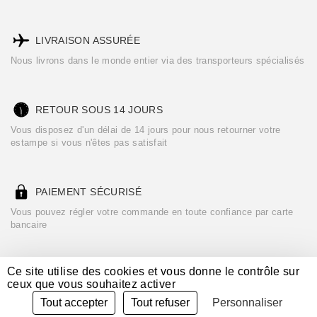
LIVRAISON ASSURÉE
Nous livrons dans le monde entier via des transporteurs spécialisés
RETOUR SOUS 14 JOURS
Vous disposez d'un délai de 14 jours pour nous retourner votre
estampe si vous n'êtes pas satisfait
PAIEMENT SÉCURISÉ
Vous pouvez régler votre commande en toute confiance par carte
bancaire
Ce site utilise des cookies et vous donne le contrôle sur
ceux que vous souhaitez activer
Consultez nos :
CGU/CGV
Mentions légales
Crédits
Tout accepter
Tout refuser
Personnaliser
powered by
CURATOR STUDIO