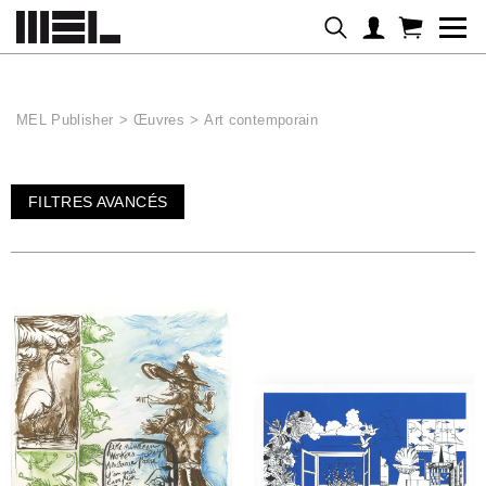
Panneau de gestion des cookies
MEL Publisher
>
Œuvres
>
Art contemporain
FILTRES AVANCÉS
FILTRER LES ŒUVRES PAR :
Tous les artistes
TRIER PAR
Artiste
Titre
Date
Prix
ARTISTES
#
A
B
C
D
E
F
G
H
I
J
K
L
M
N
O
P
Q
R
S
T
U
V
W
X
Y
Z