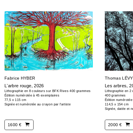
Fabrice HYBER
Thomas LÉVY
L'arbre rouge
, 2026
Les arbres
, 2
Lithographie en 8 couleurs sur BFK Rives 400 grammes
Lithographie en 2
Édition numérotée à 45 exemplaires
400 grammes
77,5 x 115 cm
Édition numérotée
Signée et numérotée au crayon par l'artiste
114,5 x 154 cm
Signée, datée et n
1600 €
2000 €