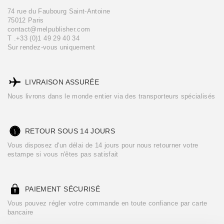
74 rue du Faubourg Saint-Antoine
Loustal a dit : « La couleur appartient pour moi à la matière
75012 Paris
artistique, elle est l'incarnation de ce qui me captive le plus : la
contact@melpublisher.com
lumière. ».
T .+33 (0)1 49 29 40 34
Sur rendez-vous uniquement
LIVRAISON ASSURÉE
Nous livrons dans le monde entier via des transporteurs spécialisés
RETOUR SOUS 14 JOURS
Vous disposez d'un délai de 14 jours pour nous retourner votre
estampe si vous n'êtes pas satisfait
PAIEMENT SÉCURISÉ
Vous pouvez régler votre commande en toute confiance par carte
bancaire