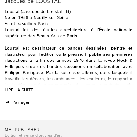
Jacques de LOUSTAL
Loustal (Jacques de Loustal, dit)
Né en 1956 à Neuilly-sur-Seine
Vit et travaille à Paris
Loustal fait des études d'architecture à l'École nationale
supérieure des Beaux-Arts de Paris
Loustal est dessinateur de bandes dessinées, peintre et
illustrateur pour l'édition ou la presse. Il publie ses premières
illustrations à la fin des années 1970 dans la revue Rock &
Folk puis crée des bandes dessinées en collaboration avec
Philippe Paringaux. Par la suite, ses albums, dans lesquels il
travaille les décors, les ambiances, les couleurs, le rapport à
la lumière, sont accompagnés de textes d'écrivains tels
LIRE LA SUITE
Jérôme Charyn, Jean-Luc Coatalem, Denis Lehane, Tonino
Benacquista, etc. ". Il dit rechercher ainsi « avant tout une
Partager
musique de l'écriture » et intervenir comme un metteur en
scène d'histoires, qui « adapte, réinvente en toute subjectivité
», ce qui crée son style particulier. Son intérêt pour la
peinture, la littérature et le cinéma, mais aussi pour les
voyages se retrouve tout autant dans ses bandes dessinées
MEL PUBLISHER
que dans ses carnets de voyages ou ses peintures.
Édition et vente d'œuvres d'art