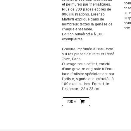
nomb
et peintures par thématiques.
cha
Plus de 700 pages et près de
31 x
900 illustrations. Lorenzo
Disp
Mattotti explique dans de
bonn
nombreux textes la genèse de
prix
chaque ensemble.
Edition numérotée à 100
exemplaires
Gravure imprimée à l'eau-forte
sur les presse de l'atelier René
Tazé, Paris
Ouvrage sous coffret, enrichi
d'une gravure originale à l'eau-
forte réalisée spécialement par
l'artiste, signée et numérotée à
100 exemplaires. Format de
l'estampe : 28 x 23 cm
200 €