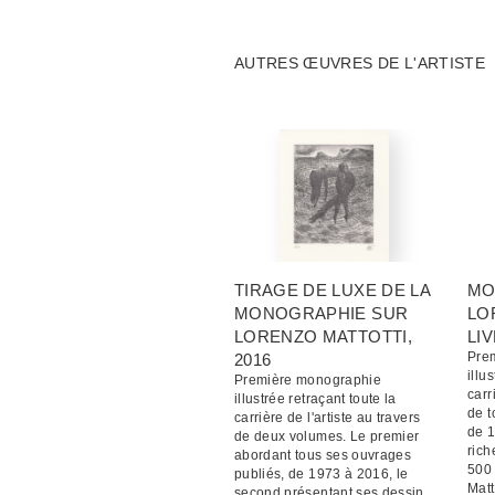
AUTRES ŒUVRES DE L'ARTISTE
TIRAGE DE LUXE DE LA
MO
MONOGRAPHIE SUR
LO
LORENZO MATTOTTI
,
LI
Pre
2016
illu
Première monographie
carr
illustrée retraçant toute la
de t
carrière de l'artiste au travers
de 
de deux volumes. Le premier
rich
abordant tous ses ouvrages
500 
publiés, de 1973 à 2016, le
Matt
second présentant ses dessin