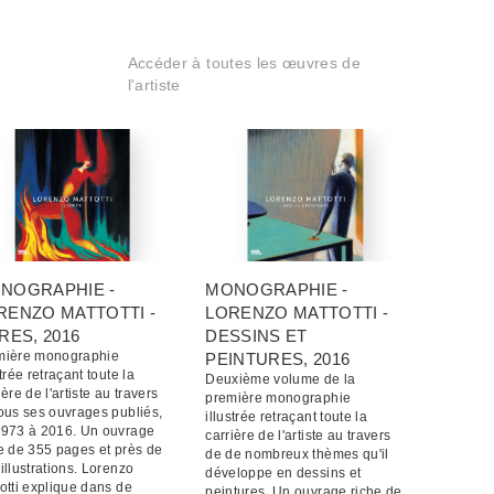
Accéder à toutes les œuvres de
l'artiste
NOGRAPHIE -
MONOGRAPHIE -
RENZO MATTOTTI -
LORENZO MATTOTTI -
VRES
, 2016
DESSINS ET
mière monographie
PEINTURES
, 2016
strée retraçant toute la
Deuxième volume de la
ière de l'artiste au travers
première monographie
ous ses ouvrages publiés,
illustrée retraçant toute la
1973 à 2016. Un ouvrage
carrière de l'artiste au travers
e de 355 pages et près de
de de nombreux thèmes qu'il
illustrations. Lorenzo
développe en dessins et
otti explique dans de
peintures. Un ouvrage riche de