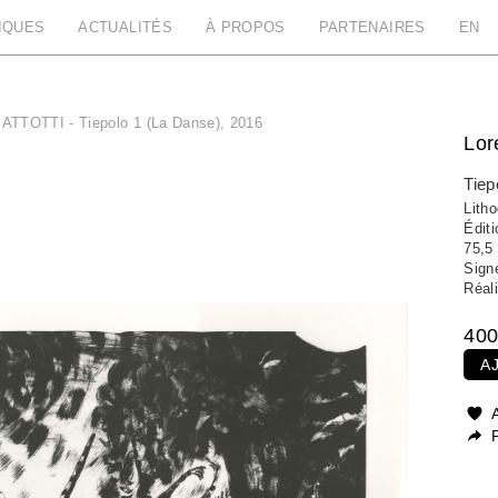
IQUES
ACTUALITÉS
À PROPOS
PARTENAIRES
EN
ATTOTTI - Tiepolo 1 (La Danse), 2016
Lo
Tiep
Lith
Édit
75,5
Signé
Réali
400
A