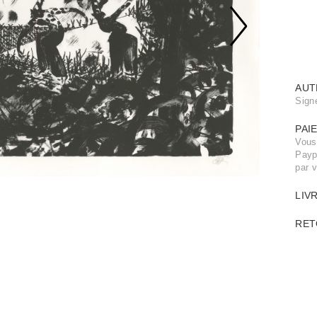
AUT
Signé
PAI
Vous
Payp
par 
LIV
RET