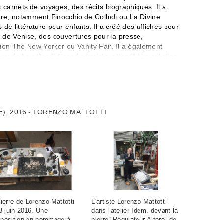
s carnets de voyages, des récits biographiques. Il a
ature, notamment Pinocchio de Collodi ou La Divine
e littérature pour enfants. Il a créé des affiches pour
 de Venise, des couvertures pour la presse,
on The New Yorker ou Vanity Fair. Il a également
ou de Lou Reed. Grand coloriste, attentif à la création
paces, du rythme, il est considéré comme l'un des
and Prix de Bratislava en 1993, le Yellow Kid du
 Grand Boom du festival de Blois en 2005 pour
ges sont traduits dans le monde entier. Il expose
planches et s'est vu consacrer une rétrospective au
E), 2016 - LORENZO MATTOTTI
alisé un film d'animation long métrage, La fameuse
is rendu compte que pour arriver à donner l'idée de
l fallait parvenir à enlever ce qui est superflu pour
 du trait et de la forme. Par la composition,
leurs, on parvient alors à créer une tension
n. »
ierre de Lorenzo Mattotti
L'artiste Lorenzo Mattotti
8 juin 2016. Une
dans l'atelier Idem, devant la
position en hommage à
pierre "Régulateur Altéré" de