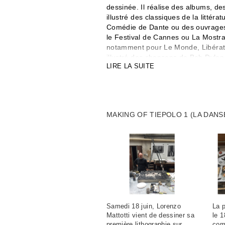
dessinée. Il réalise des albums, de
illustré des classiques de la littér
Comédie de Dante ou des ouvrages d
le Festival de Cannes ou La Mostra
notamment pour Le Monde, Libérati
illustré des chansons de Bob Dylan 
LIRE LA SUITE
des ambiances, des décors, des es
maîtres du 9e art. Il a obtenu le Gr
meilleur illustrateur en 1997 et le
l'ensemble de son œuvre. Ses ouvra
régulièrement ses peintures et ses 
MAKING OF TIEPOLO 1 (LA DANS
FHEL en 2015-2016. En 2019 il a ré
invasion des ours en Sicile.
Lorenzo Mattotti a dit : « Je me su
mouvement dans une image arrêtée, i
ne conserver que la tension extrême
l'imbrication des formes et des cou
particulièrement forte dans le dessi
Samedi 18 juin, Lorenzo
La p
Mattotti vient de dessiner sa
le 1
première lithographie sur
com