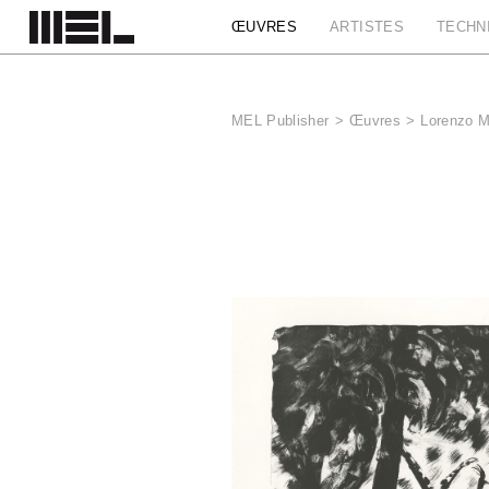
Panneau de gestion des cookies
ŒUVRES
ARTISTES
TECHN
MEL Publisher
>
Œuvres
>
Lorenzo M