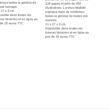
reux textes la genèse de
328 pages et près de 450
que ouvrage.
illustrations. Lorenzo Mattotti
 27 x 3 cm
explique dans de nombreux
onible dans toutes les
textes la genèse de toutes ces
es librairies et en ligne au
oeuvres.
 de 20 euros TTC
31 x 27 x 3 cm
Disponible dans toutes les
bonnes librairies et en ligne au
prix de 20 euros TTC