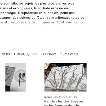
ersonnelle, les sujets les plus divers et les plus
étaux et écologiques, la solitude urbaine ou
echnologie. Il représente ce quotidien, peint des
sages, des scènes de fêtes, de manifestations ou de
ion, il crée un évènement majeur en 2024 avec Le Jour
is. Il invite 80 peintres de la scène française à
en dialogue avec une œuvre du musée et à échanger
e plus de 16 000 visiteurs. Sa monographie La fin du
-Arts de Paris la même année. En 2025, il est lauréat
 Défenseur engagé des artistes et de la pratique de la
haîne « Les apparences », dédiée à l'interview filmé de
 NOIR ET BLANC), 2026 - THOMAS LÉVY-LASNE
e travail de la peinture de passer de la boue picturale
ette tension que se trouve la grande différence avec
 sert de référent, de signe, de symbole en profond
e, elle joue de présence. »
Après les troncs et les
branches les plus épaisses,
enchevêtrement des plus