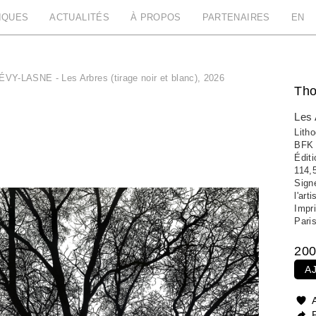
IQUES
ACTUALITÉS
À PROPOS
PARTENAIRES
EN
VY-LASNE - Les Arbres (tirage noir et blanc), 2026
Th
Les 
Litho
BFK 
Édit
114,
Sign
l'arti
Impri
Pari
200
A