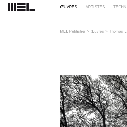
Panneau de gestion des cookies
ŒUVRES
ARTISTES
TECHN
MEL Publisher
>
Œuvres
>
Thomas LÉ