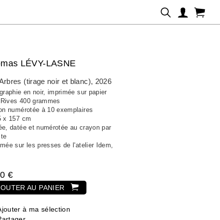
omas LÉVY-LASNE
Arbres (tirage noir et blanc)
, 2026
graphie en noir, imprimée sur papier
Rives 400 grammes
ion numérotée à 10 exemplaires
5 x 157 cm
ée, datée et numérotée au crayon par
ste
mée sur les presses de l'atelier Idem,
s
0 €
JOUTER AU PANIER
Ajouter à ma sélection
Partager