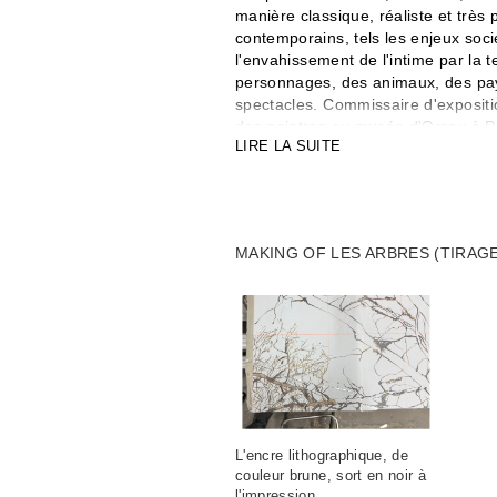
manière classique, réaliste et très p
contemporains, tels les enjeux soci
l'envahissement de l'intime par la t
personnages, des animaux, des pay
spectacles. Commissaire d'exposit
des peintres au musée d'Orsay à Par
LIRE LA SUITE
présenter une de leurs peintures 
avec les visiteurs. La journée attir
banal parait aux éditions des Beaux
du Prix BNP Paribas Banque Privée.
peinture, il anime sur Youtube la c
MAKING OF LES ARBRES (TIRAGE
peintres de la scène française.
Thomas Lévy-Lasne a dit : « C'est l
à une image incarnée. C'est dans c
les autres images. Là où l'imagerie
rapport avec le langage, la peintur
L'encre lithographique, de
couleur brune, sort en noir à
l'impression.