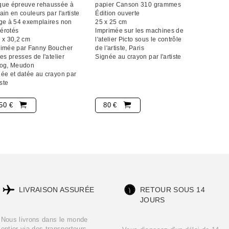
que épreuve rehaussée à
papier Canson 310 grammes
ain en couleurs par l'artiste
Édition ouverte
ge à 54 exemplaires non
25 x 25 cm
érotés
Imprimée sur les machines de
 x 30,2 cm
l'atelier Picto sous le contrôle
rimée par Fanny Boucher
de l'artiste, Paris
les presses de l'atelier
Signée au crayon par l'artiste
iog, Meudon
ée et datée au crayon par
iste
50 €
80 €
LIVRAISON ASSURÉE
RETOUR SOUS 14
JOURS
Nous livrons dans le monde
entier via des transporteurs