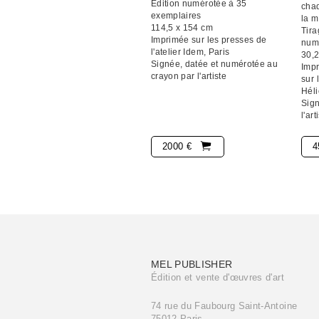
Édition numérotée à 35
cha
exemplaires
la m
114,5 x 154 cm
Tira
Imprimée sur les presses de
num
l'atelier Idem, Paris
30,2
Signée, datée et numérotée au
Imp
crayon par l'artiste
sur 
Hél
Sign
l'art
2000 €
4
MEL PUBLISHER
Édition et vente d'œuvres d'art
74 rue du Faubourg Saint-Antoine
75012 Paris