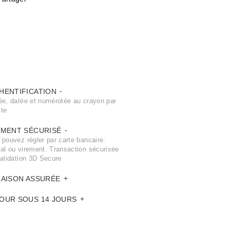
HENTIFICATION
ée, datée et numérotée au crayon par
ste
EMENT SÉCURISÉ
 pouvez régler par carte bancaire.
al ou virement. Transaction sécurisée
validation 3D Secure
RAISON ASSURÉE
OUR SOUS 14 JOURS