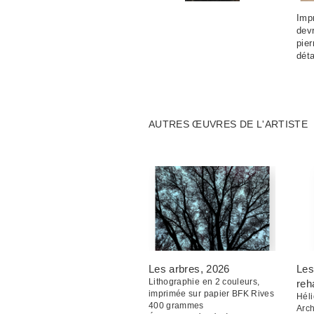
Impr
devr
pier
déta
AUTRES ŒUVRES DE L'ARTISTE
Les arbres
, 2026
Les
Lithographie en 2 couleurs,
reh
imprimée sur papier BFK Rives
Héli
400 grammes
Arc