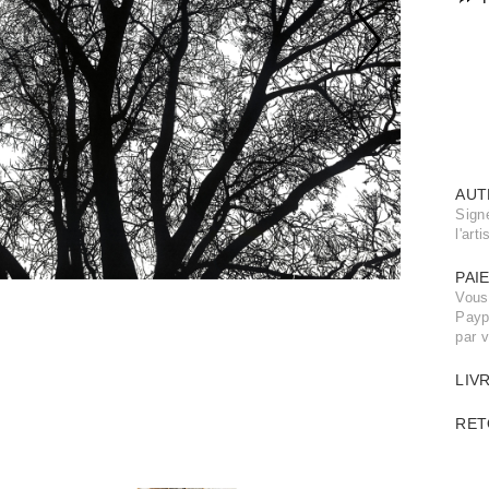
AUT
Sign
l'arti
PAI
Vous
Payp
par 
LIV
RET