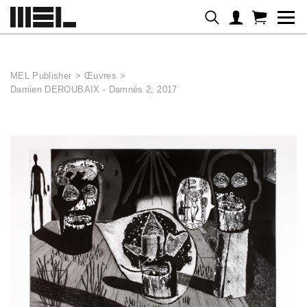
Panneau de gestion des cookies
MEL Publisher
>
Œuvres
>
Damien DEROUBAIX - Damnés 2, 2017