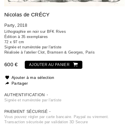
Nicolas de CRÉCY
Party
, 2018
Lithographie en noir sur BFK Rives
Édition à 35 exemplaires
72 x 97 cm
Signée et numérotée par l'artiste
Réalisée à l'atelier Clot, Bramsen & Georges, Paris
600 €
AJOUTER AU PANIER
Ajouter à ma sélection
Partager
AUTHENTIFICATION
Signée et numérotée par l'artiste
PAIEMENT SÉCURISÉ
Vous pouvez régler par carte bancaire. Paypal ou virement.
Transaction sécurisée par validation 3D Secure