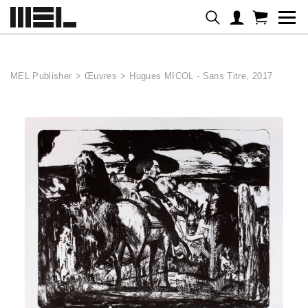
Panneau de gestion des cookies
MEL Publisher
>
Œuvres
>
Hugues MICOL - Sans Titre, 2017