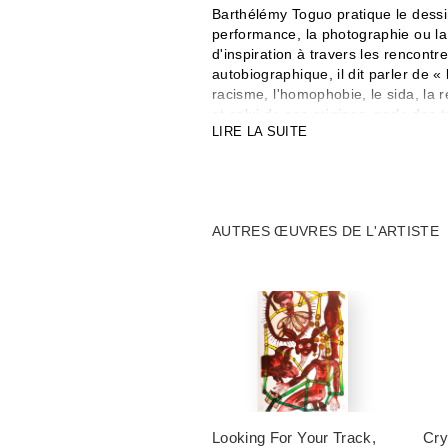
Barthélémy Toguo pratique le dessin,
performance, la photographie ou la
d'inspiration à travers les rencont
autobiographique, il dit parler de «
racisme, l'homophobie, le sida, la r
et celui de ses origines, parle des tr
LIRE LA SUITE
il est nominé pour le Prix Marcel D
pour la station de métro Château r
Cameroun, une résidence d'échanges
relancer une pensée de l'Afrique di
pour la paix. Ses œuvres, présente
AUTRES ŒUVRES DE L'ARTISTE
des expositions à l'international, 
museum de New York, au musée du 
Barthélémy Toguo a dit : « Je suis
lequel je circule, car je voyage be
oubliés, de la nature que je célèbr
Looking For Your Track
,
Cry