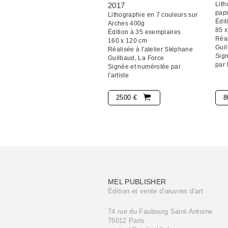
Lith
2017
pap
Lithographie en 7 couleurs sur
Édit
Arches 400g
85 
Édition à 35 exemplaires
Réal
160 x 120 cm
Guil
Réalisée à l'atelier Stéphane
Sign
Guilbaud, La Force
par l
Signée et numérotée par
l'artiste
2500 €
8
MEL PUBLISHER
Édition et vente d'œuvres d'art
74 rue du Faubourg Saint-Antoine
75012 Paris