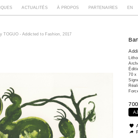
IQUES
ACTUALITÉS
À PROPOS
PARTENAIRES
EN
y TOGUO - Addicted to Fashion, 2017
Ba
Addi
Litho
Arch
Édit
70 x
Signé
Réali
Forc
700
A