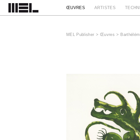
Panneau de gestion des cookies
ŒUVRES
ARTISTES
TECHN
MEL Publisher
>
Œuvres
>
Barthélém