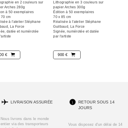
ographie en 2 couleurs sur
Lithographie en 3 couleurs sur
ier Arches 280g
papier Arches 300g
ion à 50 exemplaires
Édition à 50 exemplaires
x 70 cm
70 x 85 cm
isée à l'atelier Stéphane
Réalisée à l'atelier Stéphane
baud, La Force
Guilbaud, La Force
ée, datée et numérotée
Signée, numérotée et datée
'artiste
par l'artiste
00 €
900 €
LIVRAISON ASSURÉE
RETOUR SOUS 14
JOURS
Nous livrons dans le monde
entier via des transporteurs
Vous disposez d'un délai de 14