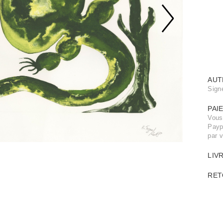
AUT
Signé
PAI
Vous
Payp
par 
LIV
RET