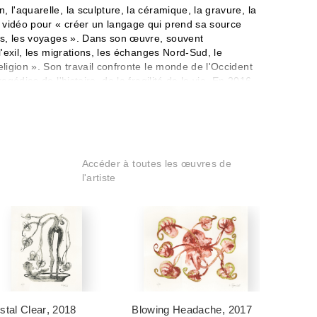
 l'aquarelle, la sculpture, la céramique, la gravure, la
 vidéo pour « créer un langage qui prend sa source
res, les voyages ». Dans son œuvre, souvent
 l'exil, les migrations, les échanges Nord-Sud, le
eligion ». Son travail confronte le monde de l'Occident
agédies de l'histoire, de la fragilité de la vie. En 2016,
uchamp. En 2017, il a réalisé la fresque Célébrations,
ouge à Paris. En 1999, il crée Bandjoun Station au
 artistiques et un projet économique et social pour «
asporique ». En 2021, il est nommé Artiste de l'Unesco
s dans les grandes collections, sont montrées dans
Accéder à toutes les œuvres de
notamment à la Biennale de Venise, au Parrish art
l'artiste
Quai Branly ou à la Biennale de Sydney.
 un artiste témoin du monde qui m'entoure et dans
aucoup. Donc je vois, et je restitue la mémoire des gens
e dans mes créations. »
stal Clear
, 2018
Blowing Headache
, 2017