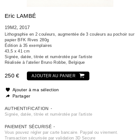
Eric LAMBÉ
19M2
, 2017
Lithographie en 2 couleurs, augmentée de 3 couleurs au pochoir sur
papier BFK Rives 280g
Édition à 35 exemplaires
43,5 x 41 cm
Signée, datée, titrée et numérotée par l'artiste
Réalisée à l'atelier Bruno Robbe, Belgique
250 €
AJOUTER AU PANIER
Ajouter à ma sélection
Partager
AUTHENTIFICATION
Signée, datée, titrée et numérotée par l'artiste
PAIEMENT SÉCURISÉ
Vous pouvez régler par carte bancaire. Paypal ou virement.
Transaction sécurisée par validation 3D Secure