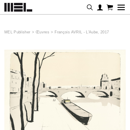
Panneau de gestion des cookies
MEL Publisher
>
Œuvres
>
François AVRIL - L'Aube, 2017