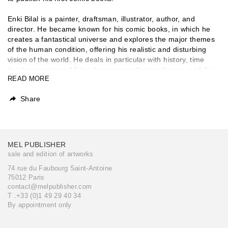
Enki Bilal is a painter, draftsman, illustrator, author, and
director. He became known for his comic books, in which he
creates a fantastical universe and explores the major themes
of the human condition, offering his realistic and disturbing
vision of the world. He deals in particular with history, time
(past, present, and future), memory, climate change, and the
READ MORE
digital world. He won the Grand Prix at the Angoulême
International Comics Festival in 1987. Enki Bilal, whose
Share
legendary albums have been translated around the world, has
been the subject of major exhibitions in France and
internationally. His work was the focus of a major retrospective
at the FHEL in 2021.
MEL PUBLISHER
Enki Bilal said: “Current events and history influence artists
sale and edition of artworks
and shake them up... We must mix events together and seek
74 rue du Faubourg Saint-Antoine
their meaning in the depths of time.”
75012 Paris
contact@melpublisher.com
T .+33 (0)1 49 29 40 34
By appointment only