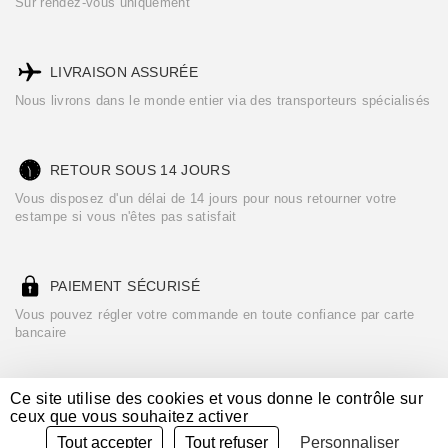
Sur rendez-vous uniquement
LIVRAISON ASSURÉE
Nous livrons dans le monde entier via des transporteurs spécialisés
RETOUR SOUS 14 JOURS
Vous disposez d'un délai de 14 jours pour nous retourner votre
estampe si vous n'êtes pas satisfait
PAIEMENT SÉCURISÉ
Vous pouvez régler votre commande en toute confiance par carte
bancaire
Ce site utilise des cookies et vous donne le contrôle sur
ceux que vous souhaitez activer
Consultez nos :
CGU/CGV
Mentions légales
Crédits
Tout accepter
Tout refuser
Personnaliser