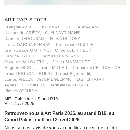
ART PARIS 2026
François AVRIL,
Enki BILAL,
CLET ABRAHAM,
Nicolas de CRÉCY,
Gaël DAVRINCHE,
Damien DEROUBAIX,
Hervé DI ROSA,
Laura GARCIA KARRAS,
Emmanuel GUIBERT,
Jean-Claude GÖTTING,
Chourouk HRIECH,
Fabrice HYBER,
Thomas LÉVY-LASNE,
Jacques de LOUSTAL,
Olivier MASMONTEIL,
Hugues MICOL,
Frank MILLER,
Françoise PETROVITCH,
Ernest PIGNON-ERNEST (Ernest Pignon, dit),
James RIELLY,
Art SPIEGELMAN,
Djamel TATAH,
Agnès THURNAUER,
Barthélémy TOGUO,
Kimiko YOSHIDA
MEL Publisher - Stand B19
9 - 12 avr 2026
Retrouvez-nous à Art Paris 2026, au stand B19, au
Grand Palais, du 9 au 12 avril 2026.
Nous serons ravis de vous accueillir au cœur de la foire,